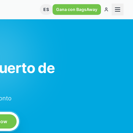
ES
Gana con BagsAway
uerto de
onto
Now