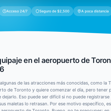
Acceso 24/7
Seguro de $2,500
A poca distancia
uipaje en el aeropuerto de Toron
6
r algunas de las atracciones más conocidas, como la
erto de Toronto y quiere comenzar el día, pero tener
 dejarlo. Eso puede ser difícil si no puede registrars
y sus maletas lo retrasan. Por ese motivo específico, 
l aeropuerto de Toronto. Bueno, no te preocupes; en 