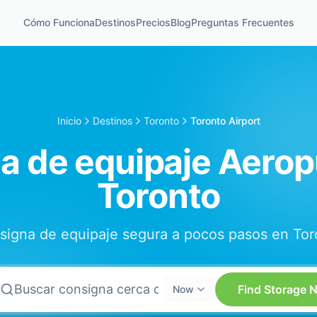
Cómo Funciona
Destinos
Precios
Blog
Preguntas Frecuentes
Inicio
Destinos
Toronto
Toronto Airport
a de equipaje Aerop
Toronto
signa de equipaje segura a pocos pasos en Tor
Find Storage 
Now