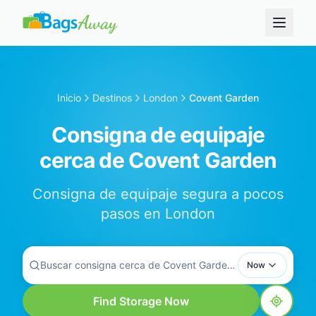
Inicio
Destinos
London
Covent Garden
Consigna de equipaje
cerca de Covent Garden
Consigna de equipaje segura a pocos
pasos en London
Buscar consigna cerca de Covent Garden...
Now
Find Storage Now