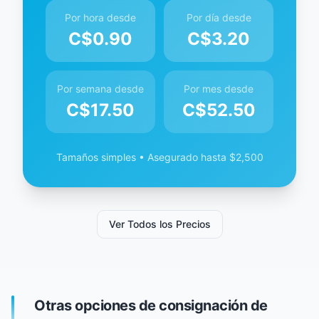
Por hora desde
Por día desde
C$
0.90
C$
3.20
Por semana desde
Por mes desde
C$
17.50
C$
52.50
Tamaños simples • Asegurado hasta $2,500
Ver Todos los Precios
Otras opciones de consignación de