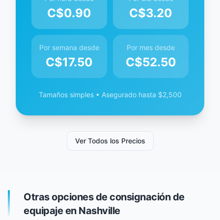
C$
0.90
C$
3.20
Por semana desde
Por mes desde
C$
17.50
C$
52.50
Tamaños simples • Asegurado hasta $2,500
Ver Todos los Precios
Otras opciones de consignación de
equipaje en Nashville