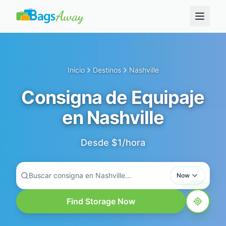
Inicio
Destinos
Nashville
Consigna de Equipaje
en Nashville
Desde $1/hora
Buscar consigna en Nashville...
Now
Find Storage Now