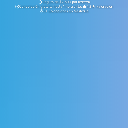
Seguro de $2,500 por reserva
Cancelación gratuita hasta 1 hora antes
4.8★ valoración
5+ ubicaciones en Nashville