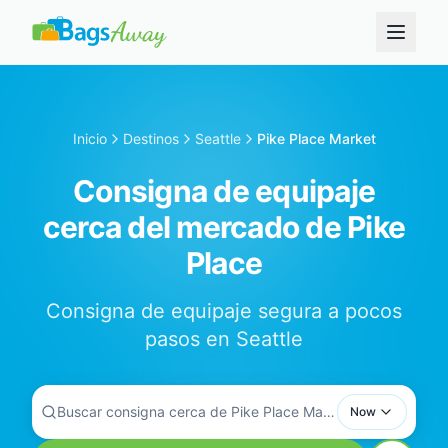
Inicio
Destinos
Seattle
Pike Place Market
Consigna de equipaje
cerca del mercado de Pike
Place
Consigna de equipaje segura a pocos
pasos en Seattle
Buscar consigna cerca de Pike Place Market...
Now