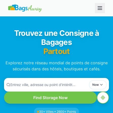
Trouvez une Consigne à
Bagages
Partout
Explorez notre réseau mondial de points de consigne
sécurisés dans des hôtels, boutiques et cafés.
Entrez ville, adresse ou point d'intérêt...
Now
Find Storage Now
30+ Villes • 2600+ Points