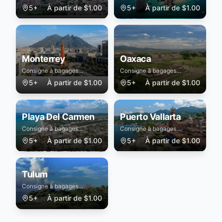
sécurisée à Guadalajara
sécurisée à Cabo San Lucas
5+
À partir de
$
1.00
5+
À partir de
$
1.00
Monterrey
Oaxaca
Consigne à bagages
Consigne à bagages
sécurisée à Monterrey
sécurisée à Oaxaca
5+
À partir de
$
1.00
5+
À partir de
$
1.00
Playa Del Carmen
Puerto Vallarta
Consigne à bagages
Consigne à bagages
sécurisée à Playa Del
sécurisée à Puerto Vallarta
5+
À partir de
$
1.00
5+
À partir de
$
1.00
Carmen
Tulum
Consigne à bagages
sécurisée à Tulum
5+
À partir de
$
1.00