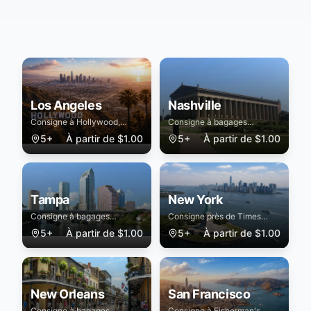
Los Angeles
Nashville
Consigne à Hollywood,
Consigne à bagages
Santa Monica et zone LAX
sécurisée à Nashville
5+
À partir de
$
1.00
5+
À partir de
$
1.00
Tampa
New York
Consigne à bagages
Consigne près de Times
sécurisée à Tampa
Square, Central Park et
5+
À partir de
$
1.00
5+
À partir de
$
1.00
Grand Central
New Orleans
San Francisco
Consigne à bagages
Consigne à Fisherman's