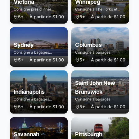
Victoria
Winnipeg
Consigne près d'Inner
Consigne à The Forks et
Harbour et terminal de
Exchange District
5+
À partir de
$
1.00
5+
À partir de
$
1.00
croisière
Sydney
Columbus
Consigne à bagages
Consigne à bagages
sécurisée à Sydney
sécurisée à Columbus
5+
À partir de
$
1.00
5+
À partir de
$
1.00
Saint John New
Indianapolis
Brunswick
Consigne à bagages
Consigne à bagages
sécurisée à Indianapolis
sécurisée à Saint John New
5+
À partir de
$
1.00
5+
À partir de
$
1.00
Brunswick
Savannah
Pittsburgh