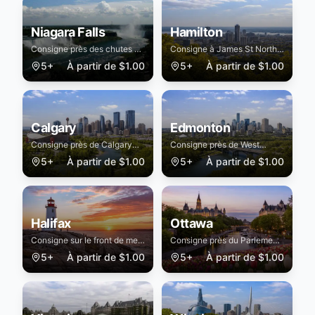
Niagara Falls
Hamilton
Consigne près des chutes et
Consigne à James St North
Clifton Hill
et chutes
5+
À partir de
$
1.00
5+
À partir de
$
1.00
Calgary
Edmonton
Consigne près de Calgary
Consigne près de West
Tower et Stampede
Edmonton Mall et Whyte Ave
5+
À partir de
$
1.00
5+
À partir de
$
1.00
Halifax
Ottawa
Consigne sur le front de mer
Consigne près du Parlement,
d'Halifax et Citadel Hill
marché By et canal Rideau
5+
À partir de
$
1.00
5+
À partir de
$
1.00