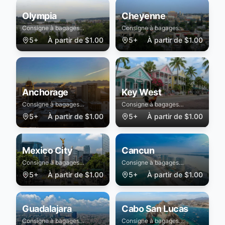
Olympia
Cheyenne
Consigne à bagages
Consigne à bagages
sécurisée à Olympia
sécurisée à Cheyenne
5+
À partir de
$
1.00
5+
À partir de
$
1.00
Anchorage
Key West
Consigne à bagages
Consigne à bagages
sécurisée à Anchorage
sécurisée à Key West
5+
À partir de
$
1.00
5+
À partir de
$
1.00
Mexico City
Cancun
Consigne à bagages
Consigne à bagages
sécurisée à Mexico City
sécurisée à Cancun
5+
À partir de
$
1.00
5+
À partir de
$
1.00
Guadalajara
Cabo San Lucas
Consigne à bagages
Consigne à bagages