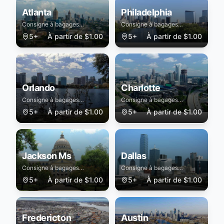
Atlanta
Philadelphia
Consigne à bagages
Consigne à bagages
sécurisée à Atlanta
sécurisée à Philadelphia
5+
À partir de
$
1.00
5+
À partir de
$
1.00
Orlando
Charlotte
Consigne à bagages
Consigne à bagages
sécurisée à Orlando
sécurisée à Charlotte
5+
À partir de
$
1.00
5+
À partir de
$
1.00
Jackson Ms
Dallas
Consigne à bagages
Consigne à bagages
sécurisée à Jackson Ms
sécurisée à Dallas
5+
À partir de
$
1.00
5+
À partir de
$
1.00
Fredericton
Austin