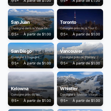
5+
À partir de
$
1.00
5+
À partir de
£
1.00
San Juan
Toronto
Consigne dans le Vieux San
Consigne près de la Tour CN,
Juan, Condado et port de
Distillery District et Union
5+
À partir de
$
1.00
5+
À partir de
$
1.00
croisière
Station
San Diego
Vancouver
Consigne à bagages
Consigne près de Stanley
sécurisée à San Diego
Park, Gastown et Granville
5+
À partir de
$
1.00
5+
À partir de
$
1.00
Island
Kelowna
Whistler
Consigne près du lac
Consigne à Whistler Village
Okanagan et vignobles
et télécabine Creekside
5+
À partir de
$
1.00
5+
À partir de
$
1.00