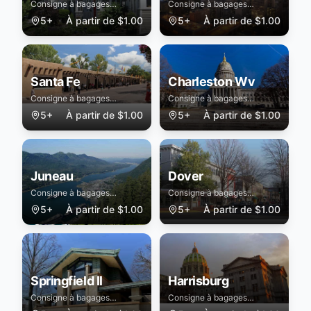
Consigne à bagages
Consigne à bagages
sécurisée à Albany
sécurisée à Oklahoma City
5+
À partir de
$
1.00
5+
À partir de
$
1.00
Santa Fe
Charleston Wv
Consigne à bagages
Consigne à bagages
sécurisée à Santa Fe
sécurisée à Charleston Wv
5+
À partir de
$
1.00
5+
À partir de
$
1.00
Juneau
Dover
Consigne à bagages
Consigne à bagages
sécurisée à Juneau
sécurisée à Dover
5+
À partir de
$
1.00
5+
À partir de
$
1.00
Springfield Il
Harrisburg
Consigne à bagages
Consigne à bagages
sécurisée à Springfield Il
sécurisée à Harrisburg