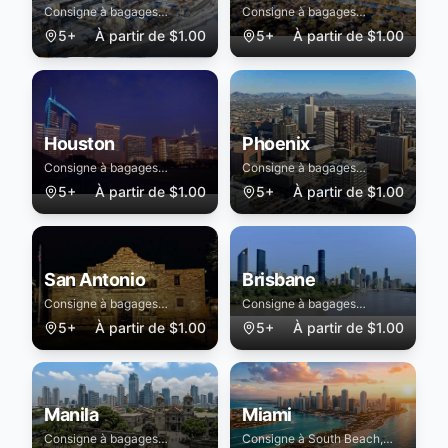
Consigne à bagages
Consigne à bagages
sécurisée à Fredericton
sécurisée à Austin
5+
À partir de
$
1.00
5+
À partir de
$
1.00
Houston
Phoenix
Consigne à bagages
Consigne à bagages
sécurisée à Houston
sécurisée à Phoenix
5+
À partir de
$
1.00
5+
À partir de
$
1.00
San Antonio
Brisbane
Consigne à bagages
Consigne à bagages
sécurisée à San Antonio
sécurisée à Brisbane
5+
À partir de
$
1.00
5+
À partir de
$
1.00
Manila
Miami
Consigne à bagages
Consigne à South Beach,