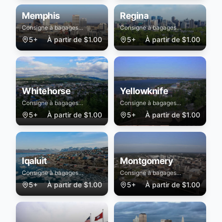
Memphis
Regina
Consigne à bagages
Consigne à bagages
sécurisée à Memphis
sécurisée à Regina
5+
À partir de
$
1.00
5+
À partir de
$
1.00
Whitehorse
Yellowknife
Consigne à bagages
Consigne à bagages
sécurisée à Whitehorse
sécurisée à Yellowknife
5+
À partir de
$
1.00
5+
À partir de
$
1.00
Iqaluit
Montgomery
Consigne à bagages
Consigne à bagages
sécurisée à Iqaluit
sécurisée à Montgomery
5+
À partir de
$
1.00
5+
À partir de
$
1.00