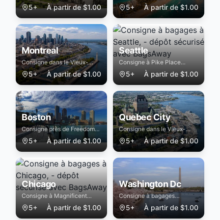
sécurisée à Manila
Downtown Miami et
5+
À partir de
$
1.00
5+
À partir de
$
1.00
Wynwood
Montreal
Seattle
Consigne dans le Vieux-
Consigne à Pike Place
Montréal, Mont Royal et
Market, Space Needle et
5+
À partir de
$
1.00
5+
À partir de
$
1.00
Centre-ville
Downtown
Boston
Quebec City
Consigne près de Freedom
Consigne dans le Vieux-
Trail, Fenway Park et Back
Québec et zone du Château
5+
À partir de
$
1.00
5+
À partir de
$
1.00
Bay
Frontenac
Chicago
Washington Dc
Consigne à Magnificent
Consigne à bagages
Mile, Millennium Park et
sécurisée à Washington Dc
5+
À partir de
$
1.00
5+
À partir de
$
1.00
O'Hare