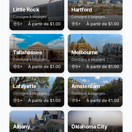
Little Rock
Hartford
Consigne à bagages
Consigne à bagages
sécurisée à Little Rock
sécurisée à Hartford
5+
À partir de
$
1.00
5+
À partir de
$
1.00
Tallahassee
Melbourne
Consigne à bagages
Consigne à bagages
sécurisée à Tallahassee
sécurisée à Melbourne
5+
À partir de
$
1.00
5+
À partir de
$
1.00
Lafayette
Amsterdam
Consigne à bagages
Consigne à bagages
sécurisée à Lafayette
sécurisée à Amsterdam
5+
À partir de
$
1.00
5+
À partir de
€
1.00
Albany
Oklahoma City