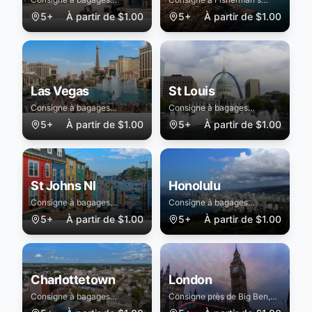
sécurisée à New Orleans
Wharf, Union Square et
5+
À partir de
$
1.00
5+
À partir de
$
1.00
Golden Gate
Las Vegas
St Louis
Consigne à bagages
Consigne à bagages
sécurisée à Las Vegas
sécurisée à St Louis
5+
À partir de
$
1.00
5+
À partir de
$
1.00
St Johns Nl
Honolulu
Consigne à bagages
Consigne à bagages
sécurisée à St Johns Nl
sécurisée à Honolulu
5+
À partir de
$
1.00
5+
À partir de
$
1.00
Charlottetown
London
Consigne à bagages
Consigne près de Big Ben,
sécurisée à Charlottetown
Tower Bridge et Kings Cross