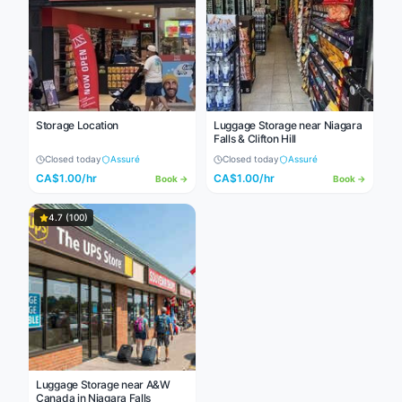
Storage Location
Luggage Storage near Niagara
Falls & Clifton Hill
Closed today
Assuré
Closed today
Assuré
CA$
1.00
/hr
CA$
1.00
/hr
Book →
Book →
4.7
(
100
)
Luggage Storage near A&W
Canada in Niagara Falls