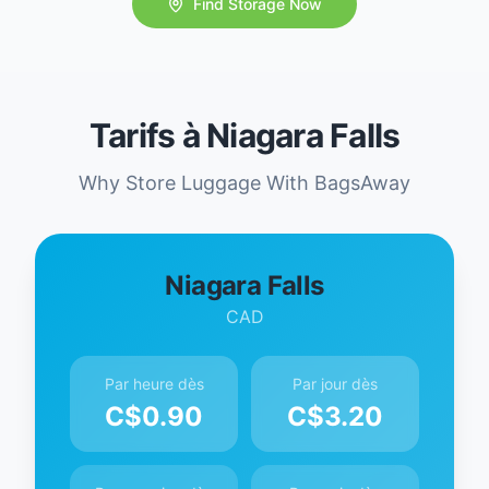
Find Storage Now
Tarifs à Niagara Falls
Why Store Luggage With BagsAway
Niagara Falls
CAD
Par heure dès
Par jour dès
C$
0.90
C$
3.20