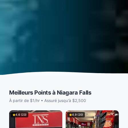
Meilleurs Points à Niagara Falls
À partir de $1/hr • Assuré jusqu'à $2,500
4.6
(
23
)
4.9
(
20
)