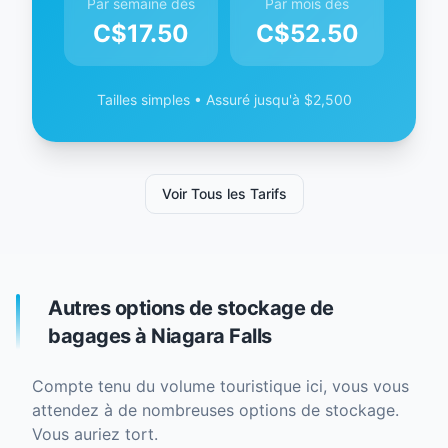
Par semaine dès
Par mois dès
C$
17.50
C$
52.50
Tailles simples • Assuré jusqu'à $2,500
Voir Tous les Tarifs
Autres options de stockage de
bagages à Niagara Falls
Compte tenu du volume touristique ici, vous vous
attendez à de nombreuses options de stockage.
Vous auriez tort.