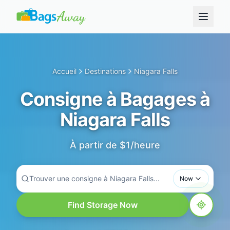
Accueil
Destinations
Niagara Falls
Consigne à Bagages à
Niagara Falls
À partir de $1/heure
Trouver une consigne à Niagara Falls...
Now
Find Storage Now