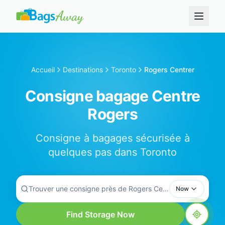
Accueil
Destinations
Toronto
Rogers Centrer
Consigne bagage Centre
Rogers
Consigne à bagages sécurisée à
quelques pas dans Toronto
Trouver une consigne près de Rogers Centrer...
Now
Find Storage Now